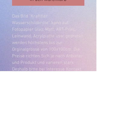
Das Bild "Krafttier 
Wasserschildkröte" kann auf 
Fotopapier Glaz, Matt, ART-Print, 
Leinwand, Acrylplatte usw. gedruckt 
werden höchstens bis zur 
Orginalgrösse von 100x100cm. Die 
Preise richten Sich je nach Anbieter 
und Produkt und varieren stark. 
Deshalb bitte bei Interesse Kontakt 
aufnehmen um die gewünschten 
Vorstellungen zu besprechen und 
den Energieausgleich zu berechnen.
Acryl auf Leinwand
Mischtechnik 100x100cm