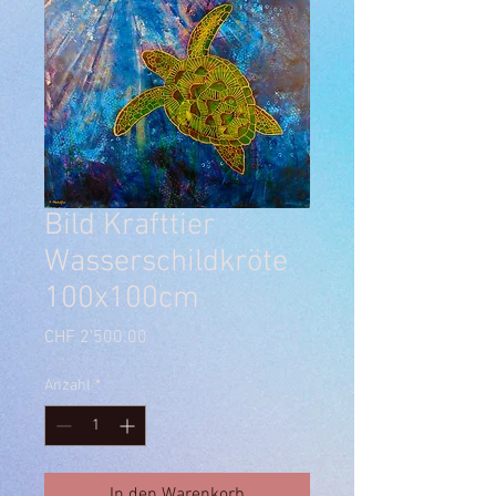
Bild Krafttier
Wasserschildkröte
100x100cm
Preis
CHF 2'500.00
Anzahl
*
In den Warenkorb