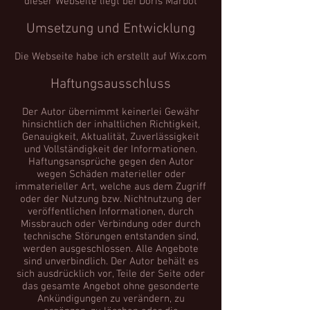
dieser Webseite liegt bei Doris Marbot
Umsetzung und Entwicklung
Die Webseite habe ich erstellt auf Wix.com
Haftungsausschluss
Der Autor übernimmt keinerlei Gewähr
hinsichtlich der inhaltlichen Richtigkeit,
Genauigkeit, Aktualität, Zuverlässigkeit
und Vollständigkeit der Informationen.
Haftungsansprüche gegen den Autor
wegen Schäden materieller oder
immaterieller Art, welche aus dem Zugriff
oder der Nutzung bzw. Nichtnutzung der
veröffentlichen Informationen, durch
Missbrauch oder Verbindung oder durch
technische Störungen entstanden sind,
werden ausgeschlossen. Alle Angebote
sind unverbindlich. Der Autor behält es
sich ausdrücklich vor, Teile der Seite oder
das gesamte Angebot ohne gesonderte
Ankündigungen zu verändern, zu