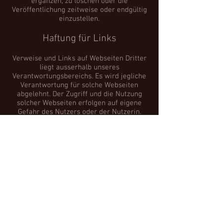
ergänzen, zu löschen oder die
Veröffentlichung zeitweise oder endgültig
einzustellen.
Haftung für Links
Verweise und Links auf Webseiten Dritter
liegt ausserhalb unseres
Verantwortungsbereichs. Es wird jegliche
Verantwortung für solche Webseiten
abgelehnt. Der Zugriff und die Nutzung
solcher Webseiten erfolgen auf eigene
Gefahr des Nutzers oder der Nutzerin.
Urheberrechte
Die Urheber- und alle anderen Rechte an
Inhalten, Bildern, Fotos oder anderen
Dateien auf der Webseite gehören
ausschliesslich Doris Marbot oder den
speziell genannten Rechtsinhabern. Für
die Reproduktion jeglicher Elemente ist
die schriftliche Zustimmung der
Urheberrechtsträger im Voraus